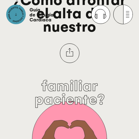
el alta de
Guía
de Cirugía
Cardíaca
nuestro
familiar
paciente?