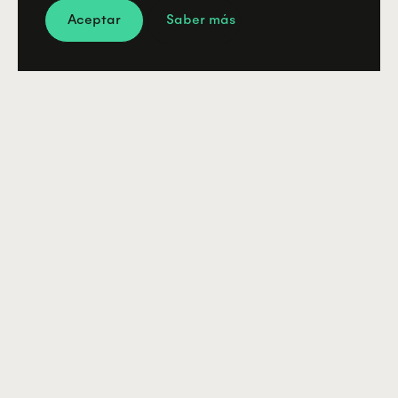
Aceptar
Saber más
-15s
+15s
CONTENIDO RELACIONADO
0:00
NaN:NaN
Cómo se realiza
Ejercicios de
la rehabilitación
movilidad
cardíaca