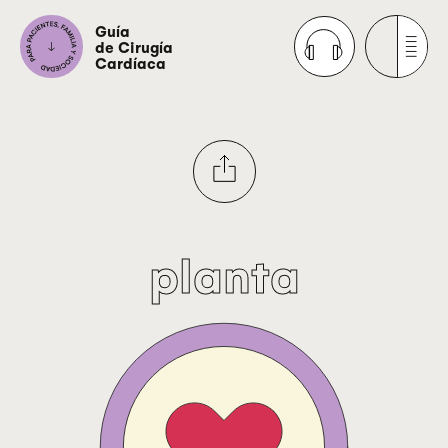
Guía
de Cirugía
Cardíaca
planta