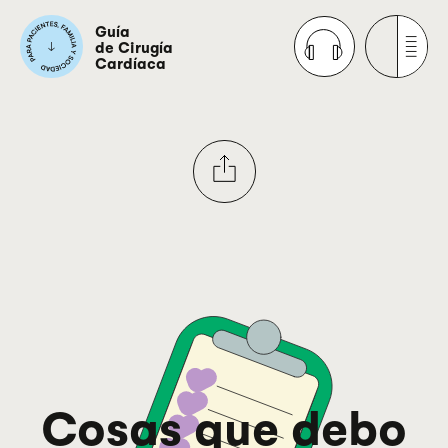
Guía
de Cirugía
Cardíaca
Cosas que debo