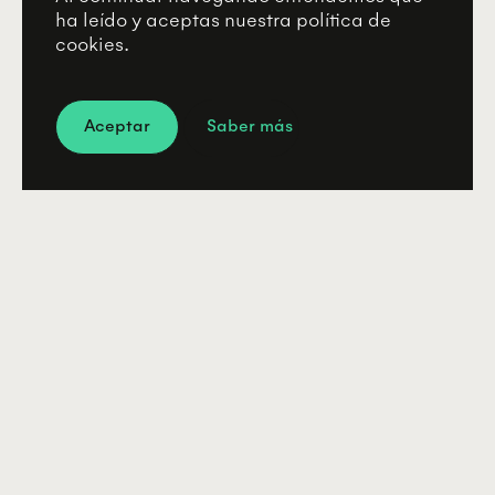
ha leído y aceptas nuestra política de
cookies.
Aceptar
Saber más
-15s
+15s
0:00
NaN:NaN