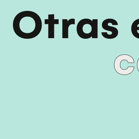
Otras
c