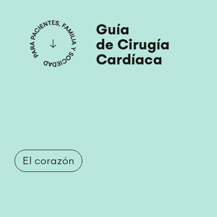
Guía
de Cirugía
Cardíaca
El corazón