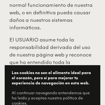
normal funcionamiento de nuestra
web, o en definitiva pueda causar
daños a nuestros sistemas
informáticos.
El USUARIO asume toda la
responsabilidad derivada del uso
de nuestra página web y reconoce
que ha entendido toda la
información respecto a las
Las cookies no son el alimento ideal para
condiciones de uso de nuestro
el corazón, pero sí para mejorar tu
experiencia de navegación en esta web.
portal, siendo suficientes para la
exclusión de error en las mismas, y
Al continuar navegando entendemos que
ha leído y aceptas nuestra política de
por lo tanto, las acepta integra y
cookies.