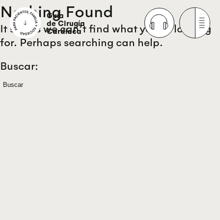
Nothing Found
Guía
de Cirugía
It seems we can’t find what you’re looking
Cardíaca
for. Perhaps searching can help.
Buscar: