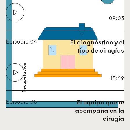
Recuperación
09:03
04
El diagnóstico y el
tipo de cirugías
Recuperación
15:49
05
El equipo que te
acompaña en la
cirugía