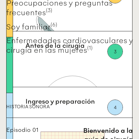
Preocupaciones y preguntas
Conoce tu corazón
(3)
frecuentes
(6)
Soy familiar
Enfermedades cardiovasculares y
Antes de la cirugía
(1)
cirugía en las mujeres
3
Preparación
Ingreso y preparación
HISTORIA
SONORA
4
01
Bienvenido a la
guía de cirugía